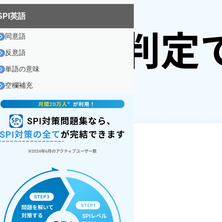
SPI英語
同意語
反意語
単語の意味
空欄補充