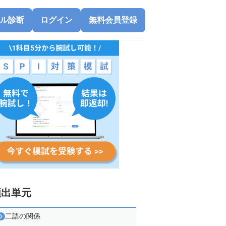
ル診断
ログイン
無料会員登録
頻出単元
二語の関係