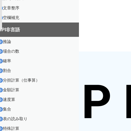
文章整序
空欄補充
SPI非言語
推論
場合の数
確率
割合
分担計算（仕事算）
金額計算
速度算
集合
表の読み取り
特殊計算