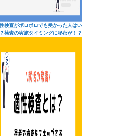
性検査がボロボロでも受かった人はい
？検査の実施タイミングに秘密が！？