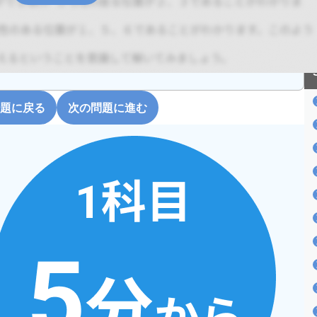
題に戻る
次の問題に進む