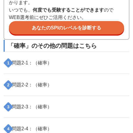
かります。
いつでも、
何度でも受験することができます
ので
WEB選考前にぜひご活用ください。
あなたのSPIのレベルを診断する
「
確率
」のその他の問題はこちら
問題
2
-
1
：（
確率
）
1
問題
2
-
2
：（
確率
）
2
問題
2
-
3
：（
確率
）
3
問題
2
-
4
：（
確率
）
4