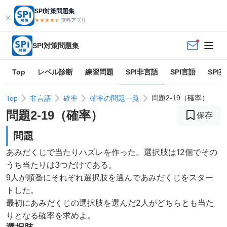
SPI対策問題集
★★★★
★
★
無料アプリ
SPI対策問題集
Top
レベル診断
練習問題
SPI非言語
SPI言語
SPI
問題2-19（確率）
Top
非言語
確率
確率の問題一覧
問題
2
-
19
（
確率
）
保存
問題
あみだくじで当たりハズレを作った。選択肢は12個でその
うち当たりは3つだけである。
9人が順番にそれぞれ選択肢を選んであみだくじをスター
トした。
最初にあみだくじの選択肢を選んだ2人がどちらとも当た
りとなる確率を求めよ。