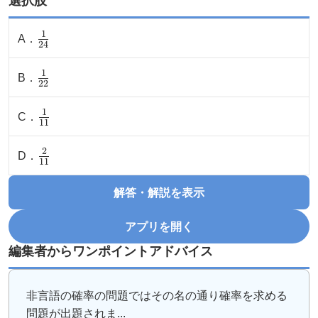
選択肢
1
\
A
．
24
(\frac{1}
1
\
B
．
{24}\)
22
(\frac{1}
1
\
C
．
{22}\)
11
(\frac{1}
2
\
D
．
{11}\)
11
(\frac{2}
解答・解説を表示
{11}\)
アプリを開く
編集者からワンポイントアドバイス
非言語の確率の問題ではその名の通り確率を求める
問題が出題されま...