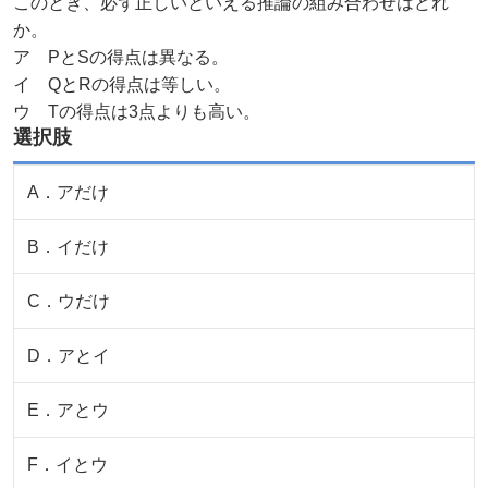
このとき、必ず正しいといえる推論の組み合わせはどれ
か。
ア PとSの得点は異なる。
イ QとRの得点は等しい。
ウ Tの得点は3点よりも高い。
選択肢
A
．
アだけ
B
．
イだけ
C
．
ウだけ
D
．
アとイ
E
．
アとウ
F
．
イとウ