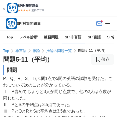
SPI対策問題集
★★★★
★
★
無料アプリ
SPI対策問題集
Top
レベル診断
練習問題
SPI非言語
SPI言語
SPI
問題5-11（平均）
Top
非言語
推論
推論の問題一覧
問題
5
-
11
（
平均
）
保存
問題
P、Q、R、S、Tが1問1点で5問の英語の試験を受けた。こ
れについて次のことが分かっている。
Ⅰ P含めてちょうど3人が同じ点数で、他の2人は点数が
同じだった。
Ⅱ PとSの平均点は3.5点であった。
Ⅲ PとQとRとSの平均点は3.5点であった。