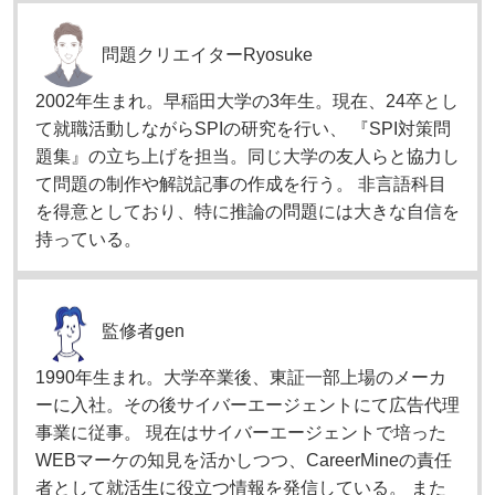
問題クリエイター
Ryosuke
2002年生まれ。早稲田大学の3年生。現在、24卒とし
て就職活動しながらSPIの研究を行い、 『SPI対策問
題集』の立ち上げを担当。同じ大学の友人らと協力し
て問題の制作や解説記事の作成を行う。 非言語科目
を得意としており、特に推論の問題には大きな自信を
持っている。
監修者
gen
1990年生まれ。大学卒業後、東証一部上場のメーカ
ーに入社。その後サイバーエージェントにて広告代理
事業に従事。 現在はサイバーエージェントで培った
WEBマーケの知見を活かしつつ、CareerMineの責任
者として就活生に役立つ情報を発信している。 また