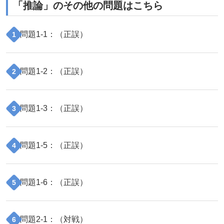
「
推論
」のその他の問題はこちら
問題
1
-
1
：（
正誤
）
1
問題
1
-
2
：（
正誤
）
2
問題
1
-
3
：（
正誤
）
3
問題
1
-
5
：（
正誤
）
4
問題
1
-
6
：（
正誤
）
5
問題
2
-
1
：（
対戦
）
6