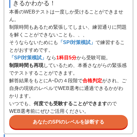
きるかわかる！
本番のWEBテストは一度しか受けることができませ
ん。
制限時間もあるため緊張してしまい、練習通りに問題
を解くことができないことも、、、
そうならないためにも
「SPI対策模試」
で練習するこ
とがおすすめです。
「SPI対策模試」
なら
1科目5分
から受験可能。
制限時間も再現
しているため、本番さながらの緊張感
でテストすることができます。
解答結果をもとにA~Dの４段階で
合格判定
がされ、ご
自身の現状のレベルでWEB選考に通過できるかがわ
かります。
いつでも、
何度でも受験することができます
ので
WEB選考前にぜひご活用ください。
あなたのSPIのレベルを診断する