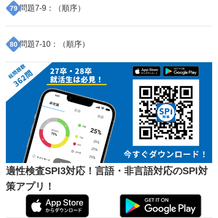
問題
7
-
9
：（
順序
）
79
問題
7
-
10
：（
順序
）
80
適性検査SPI3対応！言語・非言語対応のSPI対
策アプリ！