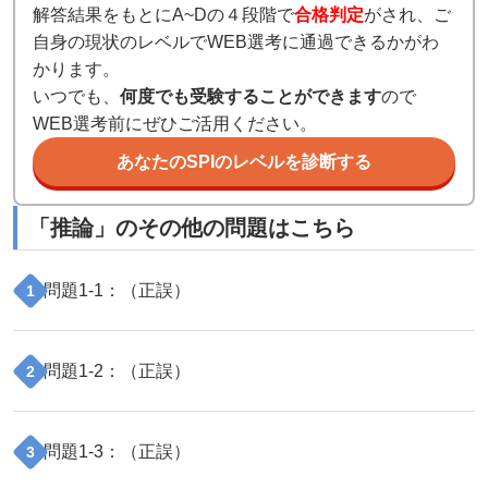
解答結果をもとにA~Dの４段階で
合格判定
がされ、ご
自身の現状のレベルでWEB選考に通過できるかがわ
かります。
いつでも、
何度でも受験することができます
ので
WEB選考前にぜひご活用ください。
あなたのSPIのレベルを診断する
「
推論
」のその他の問題はこちら
問題
1
-
1
：（
正誤
）
1
問題
1
-
2
：（
正誤
）
2
問題
1
-
3
：（
正誤
）
3