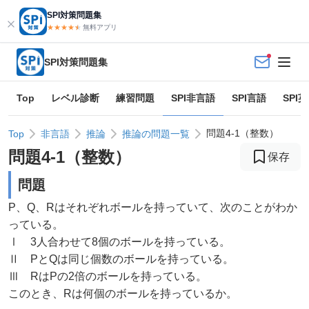
SPI対策問題集
★★★★
★
★
無料アプリ
SPI対策問題集
Top
レベル診断
練習問題
SPI非言語
SPI言語
SPI
問題4-1（整数）
Top
非言語
推論
推論の問題一覧
問題
4
-
1
（
整数
）
保存
問題
P、Q、Rはそれぞれボールを持っていて、次のことがわか
っている。
Ⅰ 3人合わせて8個のボールを持っている。
Ⅱ PとQは同じ個数のボールを持っている。
Ⅲ RはPの2倍のボールを持っている。
このとき、Rは何個のボールを持っているか。