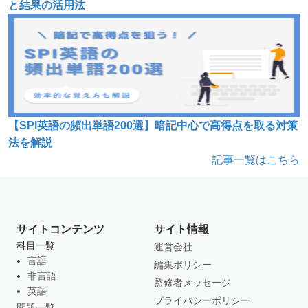
と結果の活用法
【SPI英語の頻出単語200選】暗記中心で高得点を取る対策
法を解説
記事一覧はこちら
サイトコンテンツ
サイト情報
科目一覧
運営会社
言語
編集ポリシー
非言語
監修者メッセージ
英語
プライバシーポリシー
問題一覧