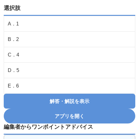
選択肢
A
．
1
B
．
2
C
．
4
D
．
5
E
．
6
解答・解説を表示
アプリを開く
編集者からワンポイントアドバイス