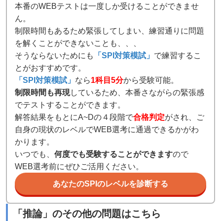
本番のWEBテストは一度しか受けることができませ
ん。
制限時間もあるため緊張してしまい、練習通りに問題
を解くことができないことも、、、
そうならないためにも
「SPI対策模試」
で練習するこ
とがおすすめです。
「SPI対策模試」
なら
1科目5分
から受験可能。
制限時間も再現
しているため、本番さながらの緊張感
でテストすることができます。
解答結果をもとにA~Dの４段階で
合格判定
がされ、ご
自身の現状のレベルでWEB選考に通過できるかがわ
かります。
いつでも、
何度でも受験することができます
ので
WEB選考前にぜひご活用ください。
あなたのSPIのレベルを診断する
「
推論
」のその他の問題はこちら