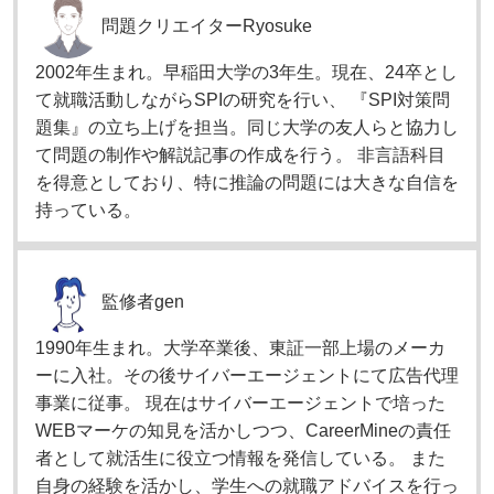
問題クリエイター
Ryosuke
2002年生まれ。早稲田大学の3年生。現在、24卒とし
て就職活動しながらSPIの研究を行い、 『SPI対策問
題集』の立ち上げを担当。同じ大学の友人らと協力し
て問題の制作や解説記事の作成を行う。 非言語科目
を得意としており、特に推論の問題には大きな自信を
持っている。
監修者
gen
1990年生まれ。大学卒業後、東証一部上場のメーカ
ーに入社。その後サイバーエージェントにて広告代理
事業に従事。 現在はサイバーエージェントで培った
WEBマーケの知見を活かしつつ、CareerMineの責任
者として就活生に役立つ情報を発信している。 また
自身の経験を活かし、学生への就職アドバイスを行っ