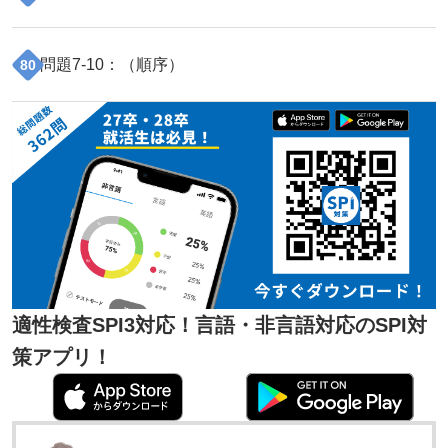
問題
7
-
10
：（
順序
）
80
適性検査SPI3対応！言語・非言語対応のSPI対
策アプリ！