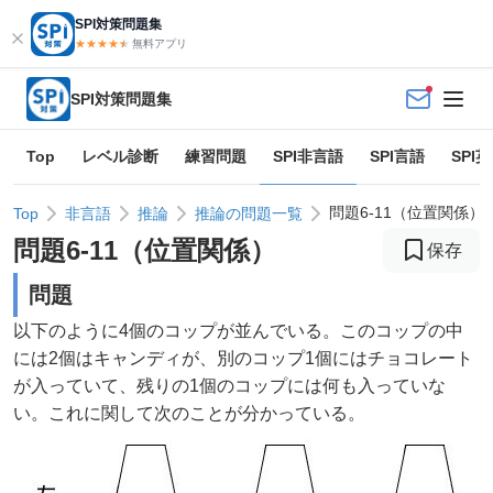
SPI対策問題集
★★★★
★
★
無料アプリ
SPI対策問題集
Top
レベル診断
練習問題
SPI非言語
SPI言語
SPI
問題6-11（位置関係）
Top
非言語
推論
推論の問題一覧
問題
6
-
11
（
位置関係
）
保存
問題
以下のように4個のコップが並んでいる。このコップの中
には2個はキャンディが、別のコップ1個にはチョコレート
が入っていて、残りの1個のコップには何も入っていな
い。これに関して次のことが分かっている。