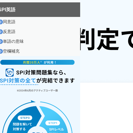
SPI英語
同意語
反意語
単語の意味
空欄補充