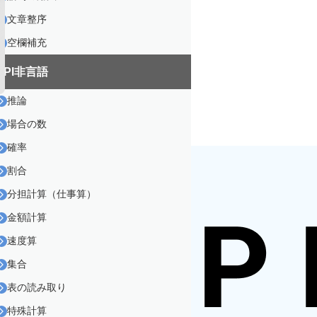
文章整序
空欄補充
SPI非言語
推論
場合の数
確率
割合
分担計算（仕事算）
金額計算
速度算
集合
表の読み取り
特殊計算