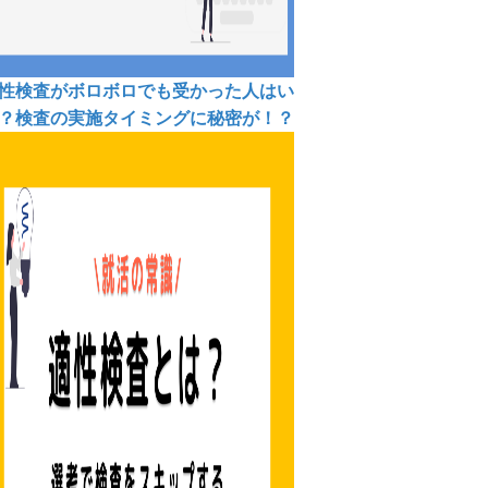
性検査がボロボロでも受かった人はい
？検査の実施タイミングに秘密が！？