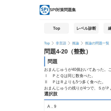
SPI対策問題集
Top
レベル診断
Top
非言語
推論
推論の問題一覧
問題
4
-
20
（
整数
）
問題
おまんじゅうが40個おいてあった。
Ⅰ ＰとＱは同じ数食べた。
Ⅱ ＰはＲよりも5つ多く食べた。
おまんじゅうの残りが4つで、ＳがＰ
選択肢
A
．
9