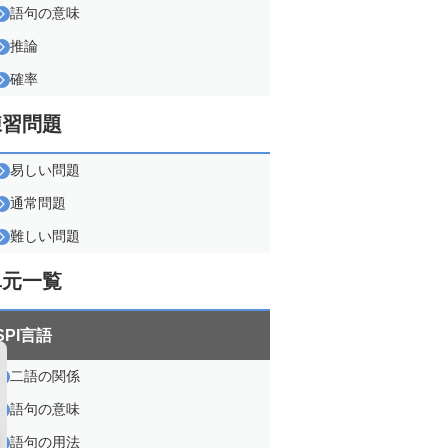
語句の意味
推論
確率
練習問題
易しい問題
通常問題
難しい問題
単元一覧
SPI言語
二語の関係
語句の意味
語句の用法