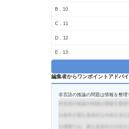
B
．
10
C
．
11
D
．
12
E
．
13
編集者からワンポイントアドバイ
非言語の推論の問題は情報を整理す