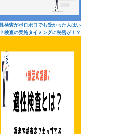
性検査がボロボロでも受かった人はい
？検査の実施タイミングに秘密が！？