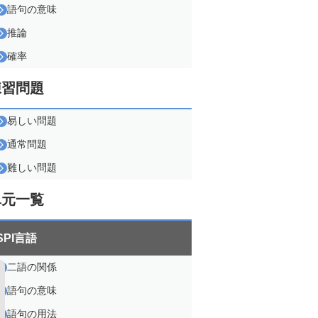
語句の意味
推論
確率
練習問題
易しい問題
通常問題
難しい問題
単元一覧
SPI言語
二語の関係
語句の意味
語句の用法