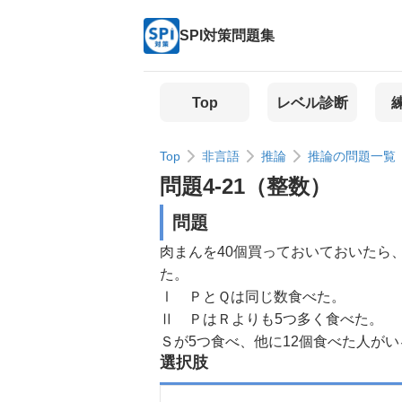
SPI対策問題集
Top
レベル診断
Top
非言語
推論
推論の問題一覧
問題
4
-
21
（
整数
）
問題
肉まんを40個買っておいておいたら
た。
Ⅰ ＰとＱは同じ数食べた。
Ⅱ ＰはＲよりも5つ多く食べた。
Ｓが5つ食べ、他に12個食べた人が
選択肢