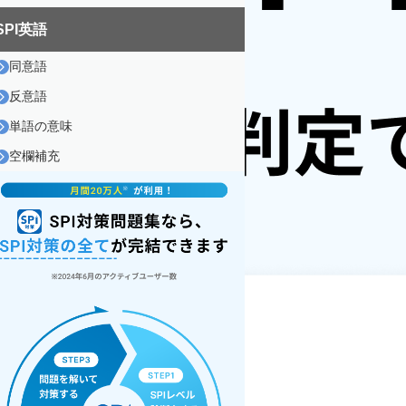
SPI英語
同意語
反意語
単語の意味
空欄補充