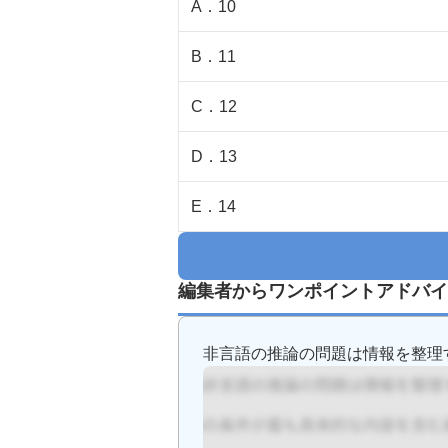
A
．
10
B
．
11
C
．
12
D
．
13
E
．
14
編集者からワンポイントアドバイ
非言語の推論の問題は情報を整理す