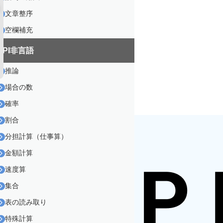
文章整序
空欄補充
SPI非言語
推論
場合の数
確率
割合
分担計算（仕事算）
金額計算
速度算
集合
表の読み取り
特殊計算