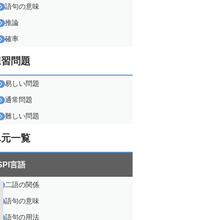
語句の意味
推論
確率
練習問題
易しい問題
通常問題
難しい問題
単元一覧
SPI言語
二語の関係
語句の意味
語句の用法