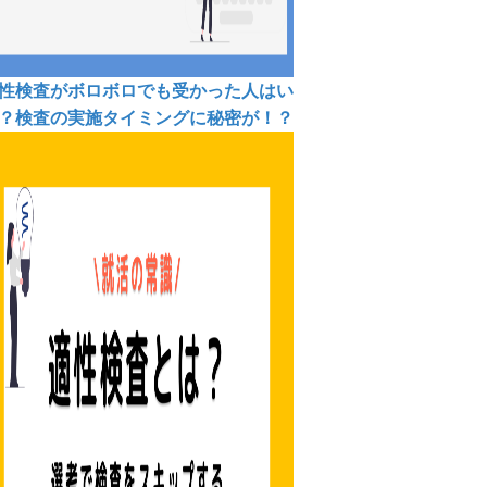
性検査がボロボロでも受かった人はい
？検査の実施タイミングに秘密が！？