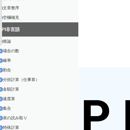
文章整序
空欄補充
SPI非言語
推論
場合の数
確率
割合
分担計算（仕事算）
金額計算
速度算
集合
表の読み取り
特殊計算