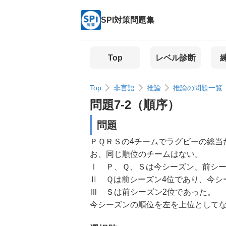
SPI対策問題集
Top
レベル診断
Top
非言語
推論
推論の問題一覧
問題
7
-
2
（
順序
）
問題
ＰＱＲＳの4チームでラグビーの総当
お、同じ順位のチームはない。
Ⅰ Ｐ、Ｑ、Ｓは今シーズン、前シ
Ⅱ Ｑは前シーズン4位であり、今シ
Ⅲ Ｓは前シーズン2位であった。
今シーズンの順位を左を上位として