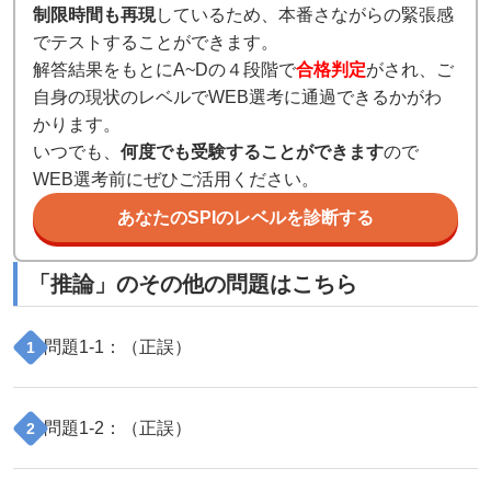
制限時間も再現
しているため、本番さながらの緊張感
でテストすることができます。
解答結果をもとにA~Dの４段階で
合格判定
がされ、ご
自身の現状のレベルでWEB選考に通過できるかがわ
かります。
いつでも、
何度でも受験することができます
ので
WEB選考前にぜひご活用ください。
あなたのSPIのレベルを診断する
「
推論
」のその他の問題はこちら
問題
1
-
1
：（
正誤
）
1
問題
1
-
2
：（
正誤
）
2