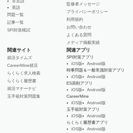
非言語
監修者メッセージ
英語
プライバシーポリシー
問題一覧
利用規約
記事一覧
お問い合わせ
SPI対策模試
よくある質問
メディア掲載実績
関連サイト
関連アプリ
SPI対策アプリ
就活タイムズ
iOS版
Android版
CareerMine就活
時事問題＆一般常識対策アプリ
らくらく求人検索
iOS版
Android版
らくらく履歴書
ES添削アプリ
就活マナーナビ
iOS版
Android版
玉手箱対策問題集
CareerMine
iOS版
Android版
玉手箱対策アプリ
iOS版
Android版
らくらく履歴書アプリ
iOS版
Android版