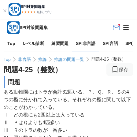
SPI対策問題集
★★★★
★
★
無料アプリ
SPI対策問題集
Top
レベル診断
練習問題
SPI非言語
SPI言語
SPI
問題4-25（整数）
Top
非言語
推論
推論の問題一覧
問題
4
-
25
（
整数
）
保存
問題
ある動物園にはトラが合計32匹いる。Ｐ、Ｑ、Ｒ、Ｓの4
つの檻に分かれて入っている。それぞれの檻に関して以下
のことがわかっている。
Ⅰ どの檻にも2匹以上は入っている
Ⅱ ＰはＱよりも4匹多い
Ⅲ Ｒのトラの数が一番多い