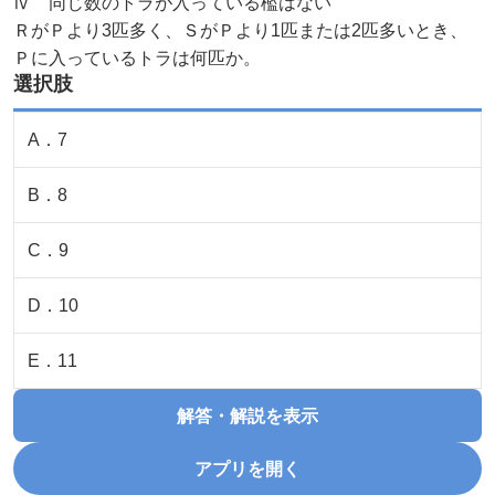
Ⅳ 同じ数のトラが入っている檻はない
ＲがＰより3匹多く、ＳがＰより1匹または2匹多いとき、
Ｐに入っているトラは何匹か。
選択肢
A
．
7
B
．
8
C
．
9
D
．
10
E
．
11
解答・解説を表示
アプリを開く