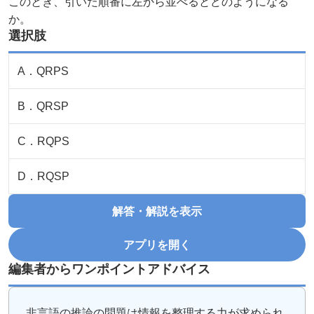
このとき、引いた順番に左から並べるとどのようになる
か。
選択肢
A
．
QRPS
B
．
QRSP
C
．
RQPS
D
．
RQSP
解答・解説を表示
アプリを開く
編集者からワンポイントアドバイス
非言語の推論の問題は情報を整理する力が求められ