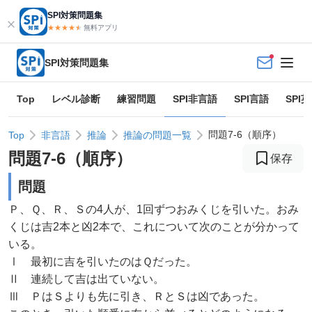
SPI対策問題集
★★★★
★
★
無料アプリ
SPI対策問題集
Top
レベル診断
練習問題
SPI非言語
SPI言語
SPI
問題7-6（順序）
Top
非言語
推論
推論の問題一覧
問題
7
-
6
（
順序
）
保存
問題
Ｐ、Ｑ、Ｒ、Ｓの4人が、1回ずつおみくじを引いた。おみ
くじは吉2本と凶2本で、これについて次のことが分かって
いる。
Ⅰ 最初に吉を引いたのはＱだった。
Ⅱ 連続して吉は出ていない。
Ⅲ ＰはＳよりも先に引き、ＲとＳは凶であった。