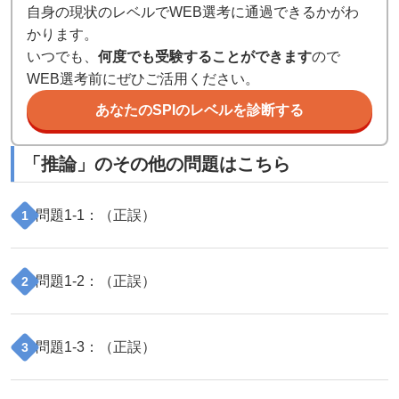
自身の現状のレベルでWEB選考に通過できるかがわ
かります。
いつでも、
何度でも受験することができます
ので
WEB選考前にぜひご活用ください。
あなたのSPIのレベルを診断する
「
推論
」のその他の問題はこちら
問題
1
-
1
：（
正誤
）
1
問題
1
-
2
：（
正誤
）
2
問題
1
-
3
：（
正誤
）
3