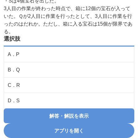
・Sは4個宝石を出した。
3人目の作業が終わった時点で、箱に12個の宝石が入って
いた。Ｑが2人目に作業を行ったとして、3人目に作業を行
ったのはだれか。ただし、箱に入る宝石は15個が限界であ
る。
選択肢
A
．
P
B
．
Q
C
．
R
D
．
S
解答・解説を表示
アプリを開く