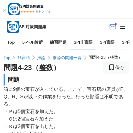
SPI対策問題集
★★★★
★
★
無料アプリ
SPI対策問題集
Top
レベル診断
練習問題
SPI非言語
SPI言語
SPI
問題4-23（整数）
Top
非言語
推論
推論の問題一覧
問題
4
-
23
（
整数
）
保存
問題
箱に9個の宝石が入っている。ここで、宝石店の店員がP、
Q、R、Sが以下の作業を行った。行った順番は不明であ
る。
・Ｐは5個宝石を加えた。
・Ｑは2個宝石を加えた。
・Ｒは2個宝石を出した。