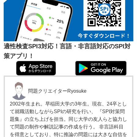
適性検査SPI3対応！言語・非言語対応のSPI対
策アプリ！
問題クリエイター
Ryosuke
2002年生まれ。早稲田大学の3年生。現在、24卒とし
て就職活動しながらSPIの研究を行い、 『SPI対策問
題集』の立ち上げを担当。同じ大学の友人らと協力し
て問題の制作や解説記事の作成を行う。 非言語科目
を得意としており、特に推論の問題には大きな自信を