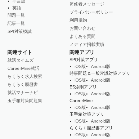
非言語
監修者メッセージ
英語
プライバシーポリシー
問題一覧
利用規約
記事一覧
お問い合わせ
SPI対策模試
よくある質問
メディア掲載実績
関連サイト
関連アプリ
SPI対策アプリ
就活タイムズ
iOS版
Android版
CareerMine就活
時事問題＆一般常識対策アプリ
らくらく求人検索
iOS版
Android版
らくらく履歴書
ES添削アプリ
就活マナーナビ
iOS版
Android版
玉手箱対策問題集
CareerMine
iOS版
Android版
玉手箱対策アプリ
iOS版
Android版
らくらく履歴書アプリ
iOS版
Android版