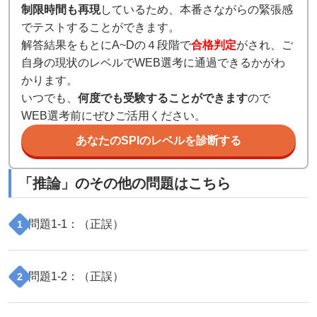
制限時間も再現
しているため、本番さながらの緊張感
でテストすることができます。
解答結果をもとにA~Dの４段階で
合格判定
がされ、ご
自身の現状のレベルでWEB選考に通過できるかがわ
かります。
いつでも、
何度でも受験することができます
ので
WEB選考前にぜひご活用ください。
あなたのSPIのレベルを診断する
「
推論
」のその他の問題はこちら
問題
1
-
1
：（
正誤
）
1
問題
1
-
2
：（
正誤
）
2