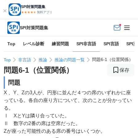
SPI対策問題集
★★★★
★
★
無料アプリ
SPI対策問題集
Top
レベル診断
練習問題
SPI非言語
SPI言語
SPI
問題6-1（位置関係）
Top
非言語
推論
推論の問題一覧
問題
6
-
1
（
位置関係
）
保存
問題
X 、Y、Zの3人が、円形に並んだ４つの席のいずれかに座
っている。各自の座り方について、次のことが分かってい
る。
Ⅰ XとYは隣り合っていた。
Ⅱ 数字の2番の席は空席だった。
Zが座った可能性のある席の番号はいくつか。