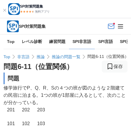
SPI対策問題集
★★★★
★
★
無料アプリ
SPI対策問題集
Top
レベル診断
練習問題
SPI非言語
SPI言語
SPI
問題6-11（位置関係）
Top
非言語
推論
推論の問題一覧
問題
6
-
11
（
位置関係
）
保存
問題
修学旅行でP、Q、R、Sの４つの班が図のような２階建て
の民宿に泊まる。1つの班が1部屋に入るとして、次のこと
が分かっている。
201
202
203
101
102
103