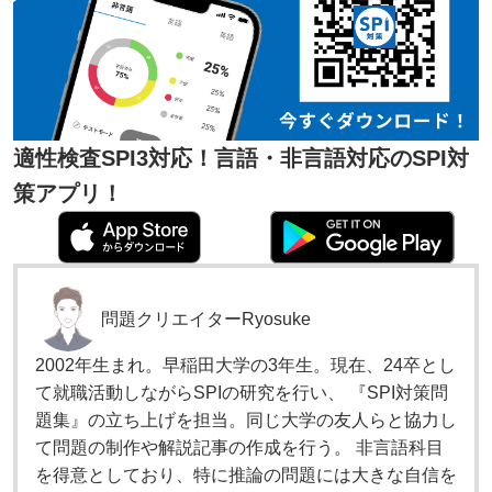
適性検査SPI3対応！言語・非言語対応のSPI対
策アプリ！
問題クリエイター
Ryosuke
2002年生まれ。早稲田大学の3年生。現在、24卒とし
て就職活動しながらSPIの研究を行い、 『SPI対策問
題集』の立ち上げを担当。同じ大学の友人らと協力し
て問題の制作や解説記事の作成を行う。 非言語科目
を得意としており、特に推論の問題には大きな自信を