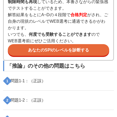
制限時間も再現
しているため、本番さながらの緊張感
でテストすることができます。
解答結果をもとにA~Dの４段階で
合格判定
がされ、ご
自身の現状のレベルでWEB選考に通過できるかがわ
かります。
いつでも、
何度でも受験することができます
ので
WEB選考前にぜひご活用ください。
あなたのSPIのレベルを診断する
「
推論
」のその他の問題はこちら
問題
1
-
1
：（
正誤
）
1
問題
1
-
2
：（
正誤
）
2