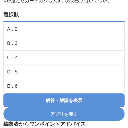
Xが選んだカードのうち大きい方の数字はいくつか。
選択肢
A
．
2
B
．
3
C
．
4
D
．
5
E
．
6
解答・解説を表示
アプリを開く
編集者からワンポイントアドバイス