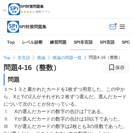
SPI対策問題集
★★★★
★
★
無料アプリ
SPI対策問題集
Top
レベル診断
練習問題
SPI非言語
SPI言語
SPI
問題4-16（整数）
Top
非言語
推論
推論の問題一覧
問題
4
-
16
（
整数
）
保存
問題
１〜１３と書かれたカードを1枚ずつ用意した。この中か
ら、XとYの2人がそれぞれ２枚ずつ選んだ。選んだカード
について次のことが分かっている。
Ⅰ Xの選んだカードの数字の合計は7である。
Ⅱ Yが選んだカードの数字の合計は10以下であった。
Ⅲ Yが選んだカードの数字は2枚とも3の倍数であった。