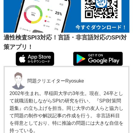
適性検査SPI3対応！言語・非言語対応のSPI対
策アプリ！
問題クリエイター
Ryosuke
2002年生まれ。早稲田大学の3年生。現在、24卒とし
て就職活動しながらSPIの研究を行い、 『SPI対策問
題集』の立ち上げを担当。同じ大学の友人らと協力し
て問題の制作や解説記事の作成を行う。 非言語科目
を得意としており、特に推論の問題には大きな自信を
持っている。