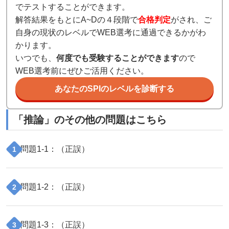
でテストすることができます。
解答結果をもとにA~Dの４段階で
合格判定
がされ、ご
自身の現状のレベルでWEB選考に通過できるかがわ
かります。
いつでも、
何度でも受験することができます
ので
WEB選考前にぜひご活用ください。
あなたのSPIのレベルを診断する
「
推論
」のその他の問題はこちら
問題
1
-
1
：（
正誤
）
1
問題
1
-
2
：（
正誤
）
2
問題
1
-
3
：（
正誤
）
3