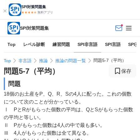
SPI対策問題集
★★★★
★
★
無料アプリ
SPI対策問題集
Top
レベル診断
練習問題
SPI非言語
SPI言語
SPI
問題5-7（平均）
Top
非言語
推論
推論の問題一覧
問題
5
-
7
（
平均
）
保存
問題
18個のお土産をP、Q、R、Sの4人に配った。これの個数
について次のことが分かっている。
Ⅰ PとRがもらった個数の平均は、QとSがもらった個数
の平均と等しい。
Ⅱ Pがもらった個数は4人の中で最も多い。
Ⅲ 4人がもらった個数は全て異なる。