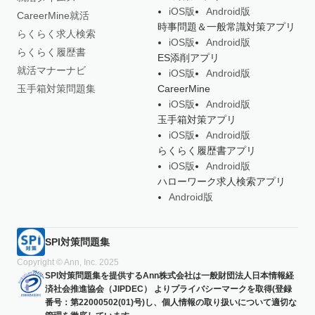
iOS版
Android版
CareerMine就活
時事問題＆一般常識対策アプリ
らくらく求人検索
iOS版
Android版
らくらく履歴書
ES添削アプリ
就活マナーナビ
iOS版
Android版
玉手箱対策問題集
CareerMine
iOS版
Android版
玉手箱対策アプリ
iOS版
Android版
らくらく履歴書アプリ
iOS版
Android版
ハローワーク求人検索アプリ
Android版
SPI対策問題集
Copyright © Ann, Inc. 2025
SPI対策問題集を提供するAnn株式会社は一般財団法人日本情報経
済社会推進協会（JIPDEC） よりプライバシーマークを取得(登録
番号：第22000502(01)号)し、個人情報の取り扱いについて適切な