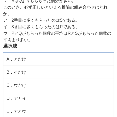
Ⅳ SはQよりももらった個数が多い。
このとき、必ず正しいといえる推論の組み合わせはどれ
か。
ア 2番目に多くもらったのはSである。
イ 3番目に多くもらったのはRである。
ウ PとQがもらった個数の平均はRとSがもらった個数の
平均より多い。
選択肢
A
．
アだけ
B
．
イだけ
C
．
ウだけ
D
．
アとイ
E
．
アとウ