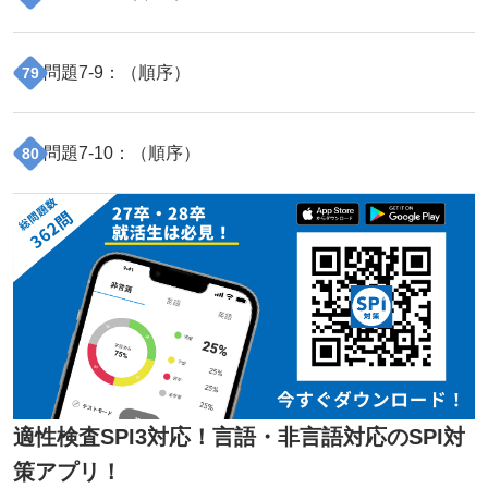
問題
7
-
9
：（
順序
）
79
問題
7
-
10
：（
順序
）
80
適性検査SPI3対応！言語・非言語対応のSPI対
策アプリ！