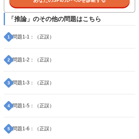
あなたのSPIのレベルを診断する
「
推論
」のその他の問題はこちら
問題
1
-
1
：（
正誤
）
1
問題
1
-
2
：（
正誤
）
2
問題
1
-
3
：（
正誤
）
3
問題
1
-
5
：（
正誤
）
4
問題
1
-
6
：（
正誤
）
5