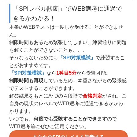
「SPIレベル診断」でWEB選考に通過で
きるかわかる！
本番のWEBテストは一度しか受けることができませ
ん。
制限時間もあるため緊張してしまい、練習通りに問題
を解くことができないことも、、、
そうならないためにも
「SPI対策模試」
で練習するこ
とがおすすめです。
「SPI対策模試」
なら
1科目5分
から受験可能。
制限時間も再現
しているため、本番さながらの緊張感
でテストすることができます。
解答結果をもとにA~Dの４段階で
合格判定
がされ、ご
自身の現状のレベルでWEB選考に通過できるかがわ
かります。
いつでも、
何度でも受験することができます
ので
WEB選考前にぜひご活用ください。