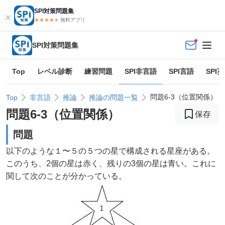
SPI対策問題集
★★★★
★
★
無料アプリ
SPI対策問題集
Top
レベル診断
練習問題
SPI非言語
SPI言語
SPI
問題6-3（位置関係）
Top
非言語
推論
推論の問題一覧
問題
6
-
3
（
位置関係
）
保存
問題
以下のような１〜５の５つの星で構成される星座がある。
このうち、2個の星は赤く、残りの3個の星は青い。これに
関して次のことが分かっている。