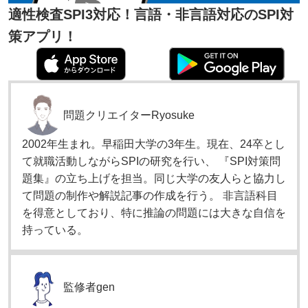
適性検査SPI3対応！言語・非言語対応のSPI対
策アプリ！
問題クリエイター
Ryosuke
2002年生まれ。早稲田大学の3年生。現在、24卒とし
て就職活動しながらSPIの研究を行い、 『SPI対策問
題集』の立ち上げを担当。同じ大学の友人らと協力し
て問題の制作や解説記事の作成を行う。 非言語科目
を得意としており、特に推論の問題には大きな自信を
持っている。
監修者
gen