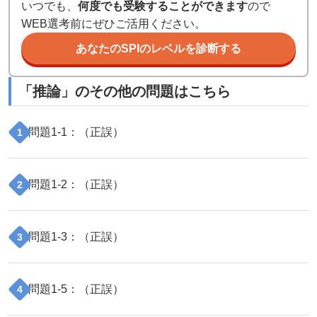
いつでも、
何度でも受験することができます
ので
WEB選考前にぜひご活用ください。
あなたのSPIのレベルを診断する
「
推論
」のその他の問題はこちら
問題
1
-
1
：（
正誤
）
1
問題
1
-
2
：（
正誤
）
2
問題
1
-
3
：（
正誤
）
3
問題
1
-
5
：（
正誤
）
4