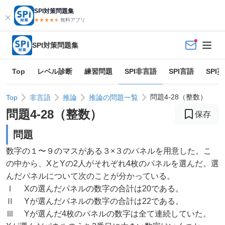
SPI対策問題集
★★★★
★
★
無料アプリ
SPI対策問題集
Top
レベル診断
練習問題
SPI非言語
SPI言語
SPI
問題4-28（整数）
Top
非言語
推論
推論の問題一覧
問題
4
-
28
（
整数
）
保存
問題
数字の１〜９のマスがある３×３のパネルを用意した。こ
の中から、XとYの2人がそれぞれ4枚のパネルを選んだ。選
んだパネルについて次のことが分かっている。
Ⅰ Xの選んだパネルの数字の合計は20である。
Ⅱ Yが選んだパネルの数字の合計は22である。
Ⅲ Yが選んだ4枚のパネルの数字は全て連続していた。