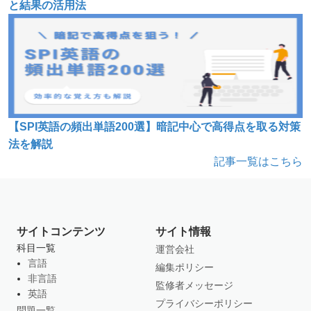
と結果の活用法
【SPI英語の頻出単語200選】暗記中心で高得点を取る対策
法を解説
記事一覧はこちら
サイトコンテンツ
サイト情報
科目一覧
運営会社
言語
編集ポリシー
非言語
監修者メッセージ
英語
プライバシーポリシー
問題一覧