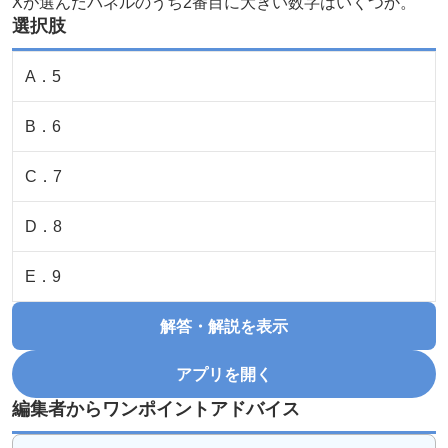
Xが選んだパネルのうち2番目に大きい数字はいくつか。
選択肢
A
．
5
B
．
6
C
．
7
D
．
8
E
．
9
解答・解説を表示
アプリを開く
編集者からワンポイントアドバイス