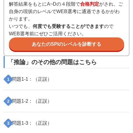
解答結果をもとにA~Dの４段階で
合格判定
がされ、ご
自身の現状のレベルでWEB選考に通過できるかがわ
かります。
いつでも、
何度でも受験することができます
ので
WEB選考前にぜひご活用ください。
あなたのSPIのレベルを診断する
「
推論
」のその他の問題はこちら
問題
1
-
1
：（
正誤
）
1
問題
1
-
2
：（
正誤
）
2
問題
1
-
3
：（
正誤
）
3