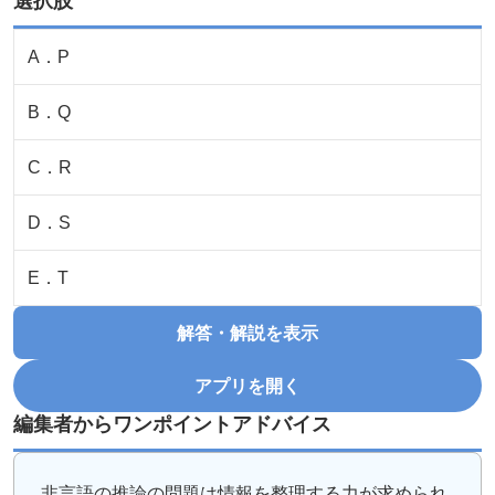
選択肢
A
．
P
B
．
Q
C
．
R
D
．
S
E
．
T
解答・解説を表示
アプリを開く
編集者からワンポイントアドバイス
非言語の推論の問題は情報を整理する力が求められ