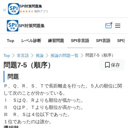
SPI対策問題集
★★★★
★
★
無料アプリ
SPI対策問題集
Top
レベル診断
練習問題
SPI非言語
SPI言語
SPI
問題7-5（順序）
Top
非言語
推論
推論の問題一覧
問題
7
-
5
（
順序
）
保存
問題
Ｐ、Ｑ、Ｒ、Ｓ、Ｔで長距離走を行った。５人の順位に関
して次のことが分かっている。
Ⅰ ＳはＱ、Ｒよりも順位が低かった。
Ⅱ ＱはＰ、Ｔよりも順位が高かった。
Ⅲ Ｒ、Ｓは４位以下であった。
１位であったのは誰か。